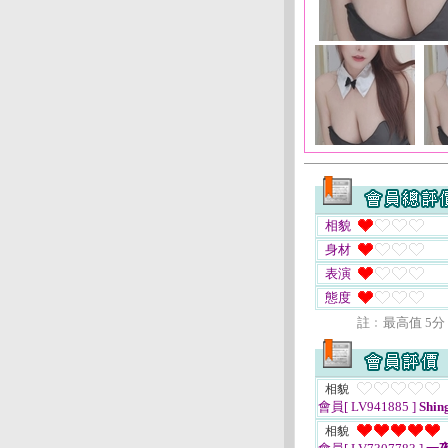
相貌
身材
表演
態度
註﹕最高值 5分
相貌
會員[ LV941885 ]
Shi
相貌