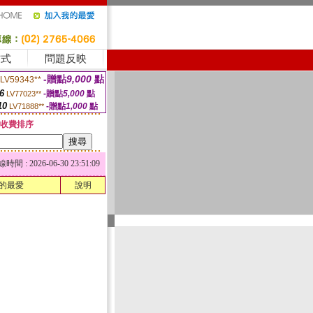
方式
問題反映
-贈點
9,000
點
LV59343**
6
-贈點
5,000
點
LV77023**
10
-贈點
1,000
點
LV71888**
收費排序
 : 2026-06-30 23:51:09
的最愛
說明