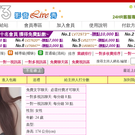
給站
會員專區
加入會員
使用說明
付款
十名會員 獲得免費點數~
No.1
-贈點
10,000
點
No.2
LV72973**
No.4
No.5
No.
00
點
-贈點
7,000
點
-贈點
6,000
點
LV27620**
LV52777**
No.8
No.9
No.
00
點
-贈點
3,000
點
-贈點
2,000
點
LV76847**
LV69831**
辣)
輔導級(曖昧)
普通級(清純)
排序
業績排行
│
一對多收費排序
│
一對一
搜尋主持人網名/編號：
一對一視訊區
│
一對多視訊區
│
免費聊天區
│
免費視訊區
最近上線時間
進入包廂
送禮
給主持人打分數
加到我
免費文字聊天: 必需付費才可聊天
一對多視訊聊天: 每分鐘 8 點
一對一視訊聊天: 每分鐘 50 點
性別: 女性
年齡: 24 歲
血型:
身高: 174 公分(cm)