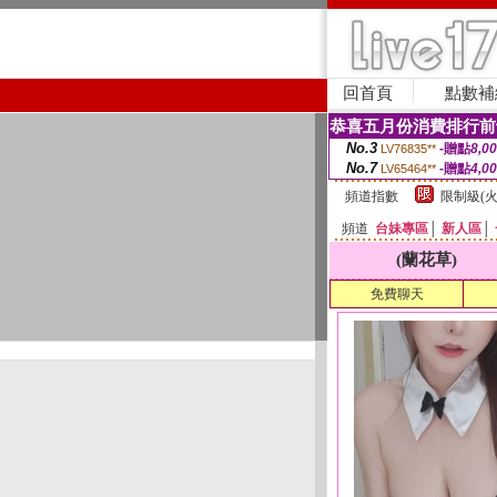
回首頁
點數補
恭喜五月份消費排行前
No.3
-贈點
8,0
LV76835**
No.7
-贈點
4,0
LV65464**
頻道指數
限制級(火
頻道
台妹專區
│
新人區
│
(蘭花草)
免費聊天