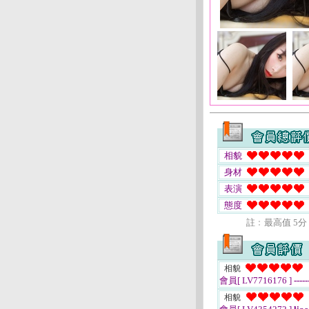
相貌
身材
表演
態度
註﹕最高值 5分
相貌
會員[ LV7716176 ]
-----
相貌