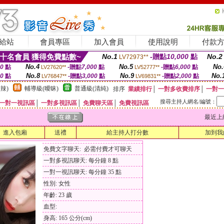
給站
會員專區
加入會員
使用說明
付款
十名會員 獲得免費點數~
No.1
-贈點
10,000
點
No.2
LV72973**
No.4
No.5
No.
00
點
-贈點
7,000
點
-贈點
6,000
點
LV27620**
LV52777**
No.8
No.9
No.
00
點
-贈點
3,000
點
-贈點
2,000
點
LV76847**
LV69831**
辣)
輔導級(曖昧)
普通級(清純)
排序
業績排行
│
一對多收費排序
│
一對一
搜尋主持人網名/編號：
一對一視訊區
│
一對多視訊區
│
免費聊天區
│
免費視訊區
最近上線時間
進入包廂
送禮
給主持人打分數
加到我
免費文字聊天: 必需付費才可聊天
一對多視訊聊天: 每分鐘 8 點
一對一視訊聊天: 每分鐘 35 點
性別: 女性
年齡: 23 歲
血型:
身高: 165 公分(cm)