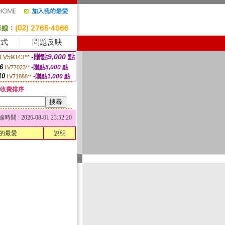
方式
問題反映
-贈點
9,000
點
LV59343**
6
-贈點
5,000
點
LV77023**
10
-贈點
1,000
點
LV71888**
收費排序
 : 2026-08-01 23:52:20
的最愛
說明