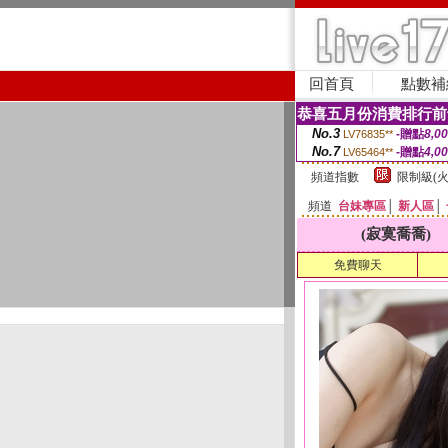
回首頁
點數補
恭喜五月份消費排行前
No.3
-贈點
8,0
LV76835**
No.7
-贈點
4,0
LV65464**
頻道指數
限制級(火
頻道
台妹專區
│
新人區
│
(寂寞喬喬)
免費聊天