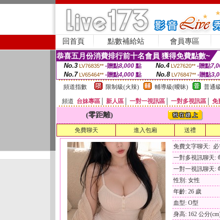
回首頁
點數補給站
會員專區
恭喜五月份消費排行前十名會員 獲得免費點數~
No.3
No.4
-贈點
8,000
點
-贈點
7,0
LV76835**
LV27620**
No.7
No.8
-贈點
4,000
點
-贈點
3,
LV65464**
LV76847**
頻道指數
限制級(火辣)
輔導級(曖昧)
普通級
頻道
台妹專區
│
新人區
│
一對一視訊區
│
一對多視訊區
│
免
(零距離)
免費聊天
進入包廂
送禮
免費文字聊天: 
一對多視訊聊天: 每
一對一視訊聊天: 每
性別: 女性
年齡: 26 歲
血型: O型
身高: 162 公分(cm