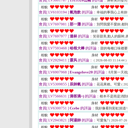
會員[ LV3601787 ]
1313520山豬
的評論：
身材美到發亮
相貌
身材
會員[ LV6103194 ]
氣泡飲
的評論：
幸福的事我心上有妳
相貌
身材
會員[ LV7697981 ]
那一灘
的評論：
別問我愛不愛妳,都到底
相貌
身材
會員[ LV7697977 ]
達林
的評論：
笑容甜美,動人的眼眸,
相貌
身材
會員[ LV7593468 ]
哈根大棒
的評論：
甜的每種口味都
相貌
身材
會員[ LV2929411 ]
霖风
的評論：
( 2026-08-03 11:14:44 )
相貌
身材
會員[ LV6907968 ]
Evangelove20
的評論：
8月第一天
相貌
身材
會員[ LV5309855 ]
辰帥氣
的評論：
花花果賴。可愛
( 20
相貌
身材
會員[ LV7566631 ]
滴答滴=)
的評論：
根本不是雨是消防
相貌
身材
會員[ LV6300751 ]
Ccebe
的評論：
我好像看到彩虹頻道^
相貌
身材
會員[ LV2943821 ]
阿湯帥
的評論：
可愛兔?
( 2026-07-26 
相貌
身材