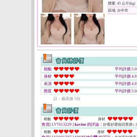
體重: 45 公斤(kg)
區域: 台中市
相貌
平均評價 5.0
身材
平均評價 4.9
表演
平均評價 4.9
態度
平均評價 5.0
註﹕最高值 5分
相貌
身材
會員[ LV7613229 ]
kavine
的評論：
好看好澀值回票價
( 
相貌
身材