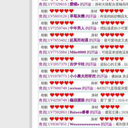
會員[ LV7329616 ]
愛睏a
的評論：
身材火辣配合度極高
相貌
身材
會員[ LV5603126 ]
草莓灰機
的評論：
榨菜肉絲炒麵貢丸湯
相貌
身材
會員[ LV7259744 ]
中年男人
的評論：
體貼溫柔的小可
相貌
身材
會員[ LV7655402 ]
起風而相遇
的評論：
最可愛俏皮又
相貌
身材
會員[ LV7715084 ]
Mike0000
的評論：
可能是來拯救這個
相貌
身材
會員[ LV3957379 ]
吉伊卡哇
的評論：
超貼心的主播，以
相貌
身材
會員[ LV1978773 ]
小小農夫挖呀挖
的評論：
傻妹妹 真
相貌
身材
會員[ LV7600749 ]
serious
的評論：
&#20273;是我最深
相貌
身材
會員[ LV4259749 ]
龜頭腫脹
的評論：
愛了 愛了
( 2026-0
相貌
身材
會員[ LV7592863 ]
Ruiwen睿睿
的評論：
優質主播
( 2026
相貌
身材
會員[ LV6367851 ]
Wowoowowowowo
的評論：
看到受