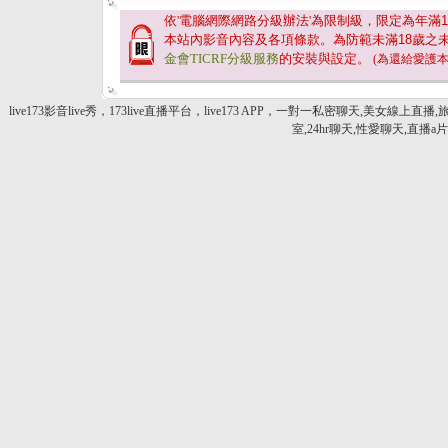
依'電腦網際網路分級辦法'為限制級，限定為年滿
1
本站內影音內容及各項條款。為防範未滿
18
歲之
金會TICRF分級服務
的安裝與設定。
(為還給愛護
live173影音live秀，173live直播平台，live173 APP，一對一私密聊天,美女線
室,24hr聊天,性愛聊天,直播