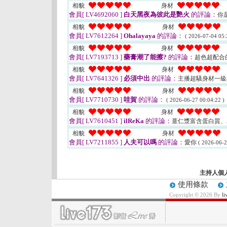
相貌
身材
會員[ LV4692060 ]
白天黑夜為彼此是艷火
的評論：
你
相貌
身材
會員[ LV7612264 ]
Ohalayaya
的評論：
( 2026-07-04 05:
相貌
身材
會員[ LV7193713 ]
藥膏潮了能擦?
的評論：
超色超配合
相貌
身材
會員[ LV7641326 ]
必須中出
的評論：
主播超騷身材一
相貌
身材
會員[ LV7710730 ]
哇賀
的評論：
( 2026-06-27 00:04:22 )
相貌
身材
會員[ LV7610451 ]
ilReKa
的評論：
薏仁漿富含蛋白質
相貌
身材
會員[ LV7211855 ]
人夫可以嗎
的評論：
愛你
( 2026-06-2
主持人個
使用條款
Copyright © 2026 By
l