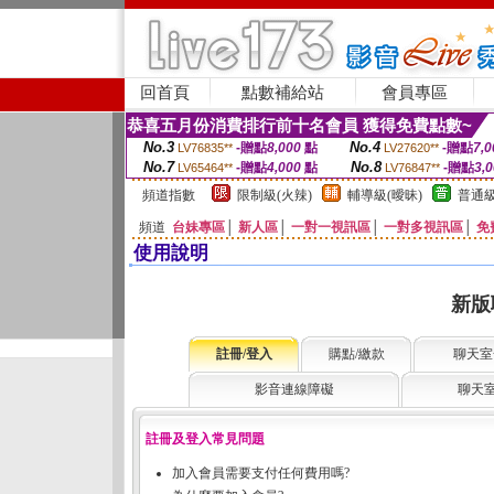
回首頁
點數補給站
會員專區
恭喜五月份消費排行前十名會員 獲得免費點數~
No.3
No.4
-贈點
8,000
點
-贈點
7,0
LV76835**
LV27620**
No.7
No.8
-贈點
4,000
點
-贈點
3,
LV65464**
LV76847**
頻道指數
限制級(火辣)
輔導級(曖昧)
普通級
頻道
台妹專區
│
新人區
│
一對一視訊區
│
一對多視訊區
│
免
使用說明
新版
註冊/登入
購點/繳款
聊天室
影音連線障礙
聊天
註冊及登入常見問題
加入會員需要支付任何費用嗎?