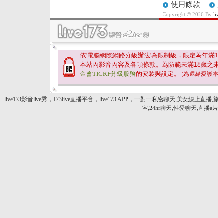
使用條款
Copyright © 2026 By
l
依'電腦網際網路分級辦法'為限制級，限定為年滿
1
本站內影音內容及各項條款。為防範未滿
18
歲之
金會TICRF分級服務
的安裝與設定。
(為還給愛護
live173影音live秀，173live直播平台，live173 APP，一對一私密聊天,美女線
室,24hr聊天,性愛聊天,直播